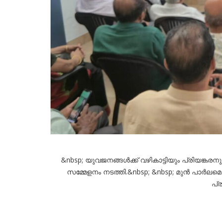
&nbsp; യുവജനങ്ങൾക്ക് വഴികാട്ടിയും പ്രിയങ്കരന
സമ്മേളനം നടത്തി.&nbsp; &nbsp; മുൻ പാർല
പ്