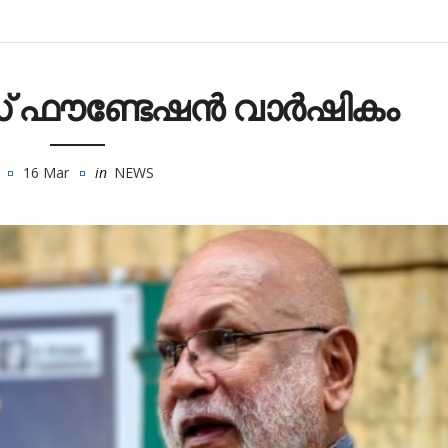
് ഫൗണ്ടേഷൻ വാർഷികം
16 Mar
in
NEWS