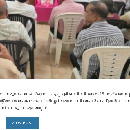
ുമായിരുന്ന ഫാ. ഫിർമുസ് കാച്ചപ്പിള്ളി ഒ.സി.ഡി. യുടെ 13-ാമത് അനു
മെന്റ് അംഗവും കാത്തലിക് ഹിസ്റ്ററി അസോസിയേഷൻ ഓഫ് ഇൻഡ്യയ
രസിഡണ്ടും കേരള ലാറ്റിൻ ...
VIEW POST