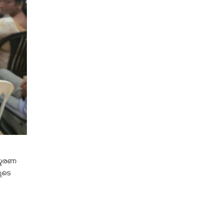
സ്മരണ
ുടെ