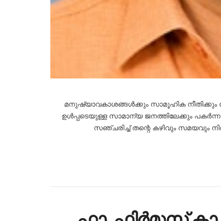
മനുഷ്യാവകാശങ്ങൾക്കും സാമൂഹിക നീതിക്കും
ഉൾപ്പടെയുള്ള സാമാന്യ ജനത്തിലേക്കും പകർന്ന
സഞ്ചരിച്ച് തന്റെ കഴിവും സമയവും ന
ഫാ. ഫിർമുസ് കാച്ച