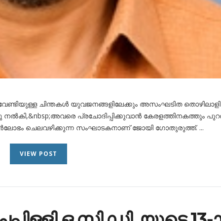
 വേണ്ടിയുള്ള ചിന്തകൾ യുവജനങ്ങളിലേക്കും അസംഘടിത തൊഴിലാ
ു നൽകി,&nbsp;അവരെ പ്രചോദിപ്പിക്കുവാൻ കേരളത്തിനകത്തും പുറത
ിർലോഭം ചെലവഴിക്കുന്ന സംഘാടകനാണ് ജോയി ഗോതുരുത്ത്. ...
VIEW POST
പ്പിള്ളി ഒ.സി.ഡി. യുടെ 13-ാ