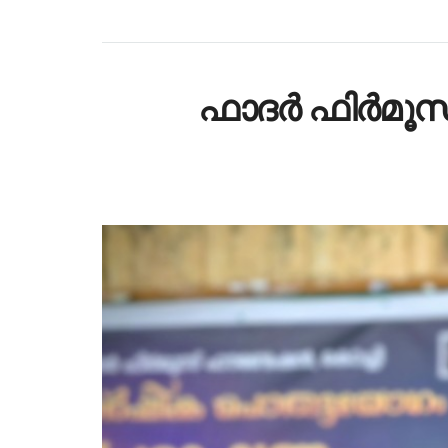
ഫാദർ ഫിർമൂസ