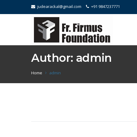
judearackal@gmail.com
+91 9847237771
Author:
admin
Home
admin