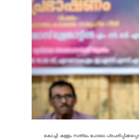
കൊച്ചി: കള്ളം സത്യം പോലെ പ്രചരിപ്പിക്കപ്പ