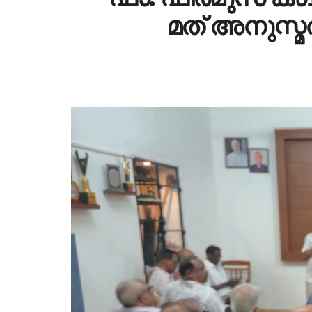
മത് അനുസ്മ