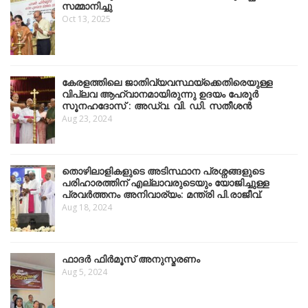
സമ്മാനിച്ചു
Oct 13, 2025
കേരളത്തിലെ ജാതിവ്യവസ്ഥയ്ക്കെതിരെയുള്ള
വിപ്ലവ ആഹ്വാനമായിരുന്നു ഉദയം പേരൂർ
സൂനഹദോസ് : അഡ്വ. വി. ഡി. സതീശൻ
Aug 23, 2024
തൊഴിലാളികളുടെ അടിസ്ഥാന പ്രശ്നങ്ങളുടെ
പരിഹാരത്തിന് എല്ലാവരുടെയും യോജിച്ചുള്ള
പ്രവർത്തനം അനിവാര്യം: മന്ത്രി പി.രാജീവ്.
Aug 18, 2024
ഫാദർ ഫിർമൂസ് അനുസ്മരണം
Aug 5, 2024