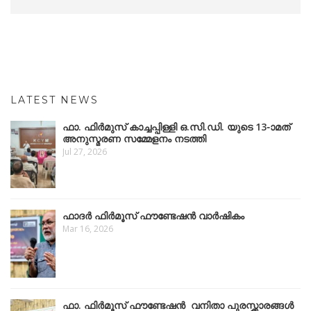
LATEST NEWS
ഫാ. ഫിർമുസ് കാച്ചപ്പിള്ളി ഒ.സി.ഡി. യുടെ 13-ാമത്
അനുസ്മരണ സമ്മേളനം നടത്തി
Jul 27, 2026
ഫാദർ ഫിർമൂസ് ഫൗണ്ടേഷൻ വാർഷികം
Mar 16, 2026
ഫാ. ഫിർമൂസ് ഫൗണ്ടേഷൻ വനിതാ പുരസ്ക്കാരങ്ങൾ