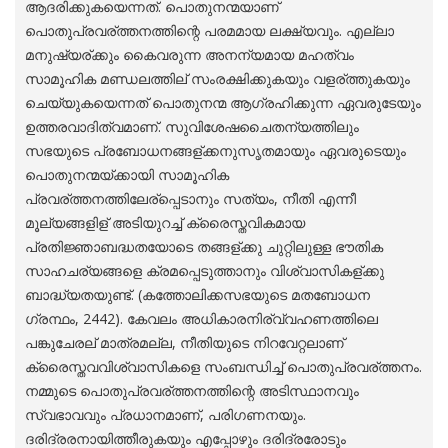
ആദരിക്കുകയെന്നത്. പൊതുനന്മയാണ്
പൊതുപ്രവര്ത്തനത്തിന്റെ പരമമായ ലക്ഷ്യവും. എല്ലാ
മനുഷ്യര്ക്കും കൈവരുന്ന അനന്യമായ മഹത്വം
സാമൂഹിക മണ്ഡലത്തില് സംരക്ഷിക്കുകയും വളര്ത്തുകയും
ചെയ്യുകയെന്നത് പൊതുനന്മ ആഗ്രഹിക്കുന്ന ഏവരുടേയും
ഉത്തരവാദിത്വമാണ്. സുവിശേഷചൈതന്യത്തിലും
സഭയുടെ പ്രബോധനങ്ങള്ക്കനുസൃതമായും ഏവരുടെയും
പൊതുനന്മയ്ക്കായി സാമൂഹിക
പ്രവര്ത്തനത്തിലേര്പ്പെടാനും സത്യം, നീതി എന്നീ
മൂല്യങ്ങളിള് അടിയുറച്ച് ക്രൈസ്തവികമായ
പ്രതിജ്ഞാബദ്ധതയോടെ തങ്ങള്ക്കു ചുറ്റിലുള്ള ഭൗതിക
സാഹചര്യങ്ങളെ ക്രമപ്പെടുത്താനും വിശ്വാസികള്ക്കു
ബാദ്ധ്യതയുണ്ട്. (കത്തോലിക്കസഭയുടെ മതബോധന
ഗ്രന്ഥം, 2442). കേവലം അധികാരനിര്വ്വഹണത്തിലെ
പങ്കുചേരല് മാത്രമല്ല, നീതിയുടെ നിറവേറ്റലാണ്
ക്രൈസ്തവവിശ്വാസികളെ സംബന്ധിച്ച് പൊതുപ്രവര്ത്തനം.
നമ്മുടെ പൊതുപ്രവര്ത്തനത്തിന്റെ അടിസ്ഥാനവും
സ്വഭാവവും പ്രധാനമാണ്, പരിഗണനയും.
ദരിദ്രരനായിത്തീരുകയും എപ്പോഴും ദരിദ്രരോടും