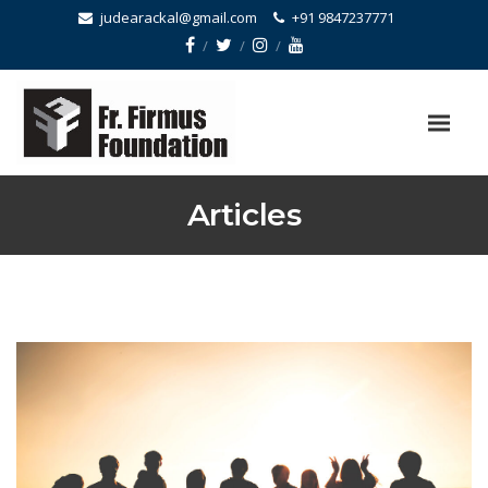
judearackal@gmail.com
+91 9847237771
Articles