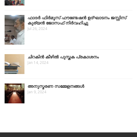
ഫാദർ ഫിർമൂസ് ഫൗണ്ടേഷൻ ഉദ്ഘാടനം ജസ്റ്റിസ്
കുര്യൻ ജോസഫ് നിർവഹിച്ചു
Jul 26, 2024
ചിറകിൻ കീഴിൽ പുസ്തക പ്രകാശനം
Jan 14, 2024
അനുസ്മരണ സമ്മേളനങ്ങൾ
Jan 9, 2024