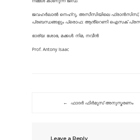
നമ്മൾ കാണുന്ന ജിഡ.
ജവഹർലാൽ നെഹ്റു, അസീസിയിലെ ഫ്രാൻസിസ്, കറു
പ്രബന്ധങ്ങളും പ്രൊഫ: ആൻ്റെണി ഐസക് പ്രസിദ്ധീകര
ഭാര്യ: ശോഭ, മക്കൾ: നിമ, നവീൻ
Prof. Antony Isaac
Post
ഫാദർ ഫിർമൂസ് അനുസ്മരണം
navigation
Leave a Reply