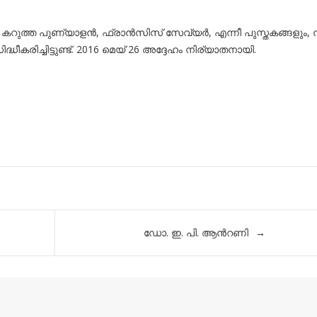
ത്ത പുണ്യാളൻ, ഫ്രാൻസിസ് സേവ്യർ, എന്നീ പുസ്തകങ്ങളും, 
ിച്ചിട്ടുണ്ട്. 2016 മെയ് 26 അദ്ദേഹം നിര്യാതനായി.
ഡോ. ഇ. പി. ആൻറണി