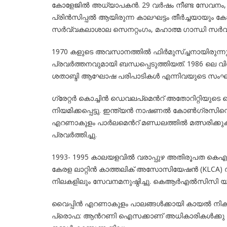
കോളേജിൽ അധ്യാപകൻ. 29 വർഷം നീണ്ട സേവനം, 
പ്രിൻസിപ്പൽ ആയിരുന്ന കാലഘട്ടം തീർച്ചയായും ക
സർവ്വകലാശാല സെനറ്റംഗം, മഹാത്മ ഗാന്ധി സർവ്വ
1970 കളുടെ അവസാനത്തിൽ ഫിർമുസ്ച്ചനായിരുന
പ്രവർത്തനവുമായി ബന്ധപ്പെടുത്തിയത്. 1986 ലെ
ശതാബ്ദി ആഘോഷ പരിപാടികൾ എന്നിവയുടെ സംഘാട
ഗ്രേറ്റർ കൊച്ചിൻ ഡെവലപ്മെൻറ് അതോറിറ്റിയുട
നിയമിക്കപ്പെട്ടു. ഇന്ത്യൻ നാഷണൽ കോൺഗ്രസിന്റ
എറണാകുളം പാർലമെൻറ് മണ്ഡലത്തിൽ മത്സരിക്കുക
പ്രവർത്തിച്ചു.
1993- 1995 കാലയളവിൽ വരാപ്പുഴ അതിരൂപത കെഎൽ
കേരള ലാറ്റിൻ കാത്തലിക് അസോസിയേഷൻ (KLCA) 
നിലകളിലും സേവനമനുഷ്ഠിച്ചു. കെആർഎൽസിസി യുടെ
വൈപ്പിൻ എറണാകുളം പാലങ്ങൾക്കായി കായൽ നികത്ത
പ്രൊഫ: ആൻറണി ഐസക്കാണ് അധികാരികൾക്കു മുൻപ