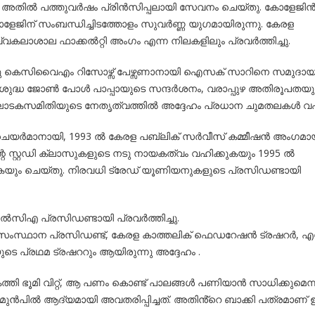
അതിൽ പത്തുവർഷം പ്രിൻസിപ്പലായി സേവനം ചെയ്തു. കോളേജിൻ
ോളേജിന് സംബന്ധിച്ചിടത്തോളം സുവർണ്ണ യുഗമായിരുന്നു. കേരള
കലാശാല ഫാക്കൽറ്റി അംഗം എന്ന നിലകളിലും പ്രവർത്തിച്ചു.
്നു കെസിവൈഎം റിസോഴ്സ് പേഴ്സണാനായി ഐസക് സാറിനെ സമുദാ
 വിശുദ്ധ ജോൺ പോൾ പാപ്പായുടെ സന്ദർശനം, വരാപ്പുഴ അതിരൂപതയ
കസമിതിയുടെ നേതൃത്വത്തിൽ അദ്ദേഹം പ്രധാന ചുമതലകൾ വഹിച
െ ചെയർമാനായി, 1993 ൽ കേരള പബ്ലിക് സർവീസ് കമ്മീഷൻ അംഗമാ
െ സ്റ്റഡി ക്ലാസുകളുടെ നടു നായകത്വം വഹിക്കുകയും 1995 ൽ
യും ചെയ്തു. നിരവധി ട്രേഡ് യൂണിയനുകളുടെ പ്രസിഡണ്ടായി
സിഎ പ്രസിഡണ്ടായി പ്രവർത്തിച്ചു.
സംസ്ഥാന പ്രസിഡണ്ട്, കേരള കാത്തലിക് ഫെഡറേഷൻ ട്രഷറർ, എന
 പ്രഥമ ട്രഷററും ആയിരുന്നു അദ്ദേഹം .
ി ഭൂമി വിറ്റ്, ആ പണം കൊണ്ട് പാലങ്ങൾ പണിയാൻ സാധിക്കുമെന്ന
ിൽ ആദ്യമായി അവതരിപ്പിച്ചത്. അതിൻ്റെ ബാക്കി പത്രമാണ് ഇന