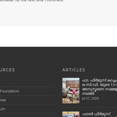
URCES
ARTICLES
ഫാ. ഫിർമുസ് കാച്ചപ്പ
ഒ.സി.ഡി. യുടെ 13-
അനുസ്മരണ സമ്മേ
Foundation
നടത്തി
Jul 27, 2026
iae
ium
ഫാദർ ഫിർമൂസ്