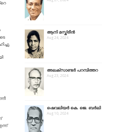
്റെ
യ
ആനി മസ്ക്രീന്‍
ുടെ
Aug 24, 2024
്ചു.
യി
അലക്സാണ്ടർ പറമ്പിത്തറ
Aug 23, 2024
്നീ
ഷെവലിയർ കെ. ജെ. ബർലി
Aug 10, 2024
്
്ന്