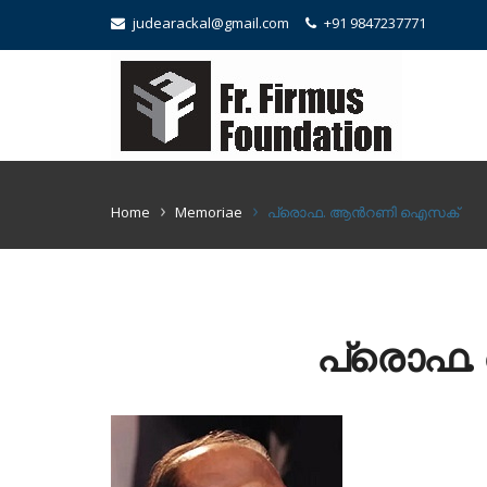
judearackal@gmail.com
+91 9847237771
Home
Memoriae
പ്രൊഫ. ആൻറണി ഐസക്
പ്രൊഫ