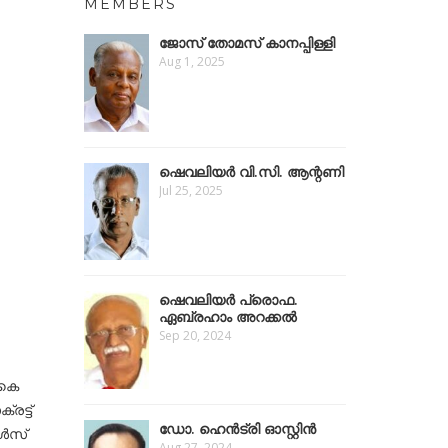
MEMBERS
ജോസ് തോമസ് കാനപ്പിള്ളി
Aug 1, 2025
ഷെവലിയർ വി.സി. ആന്റണി
Jul 25, 2025
ഷെവലിയര്‍ പ്രൊഫ.
ഏബ്രഹാം അറക്കൽ
Sep 20, 2024
 കൈ
ട്ട്
ഡോ. ഹെൻട്രി ഓസ്റ്റിന്‍
ോൾസ്
Aug 27, 2024