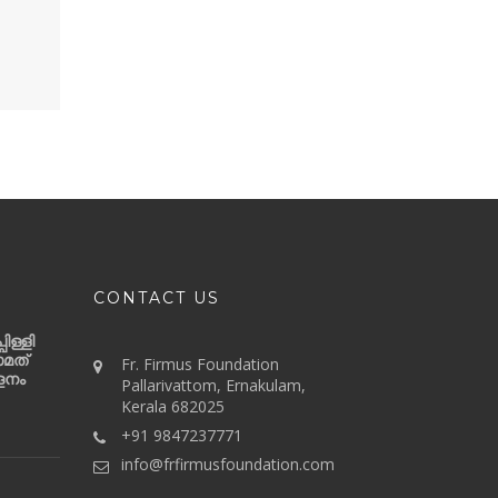
CONTACT US
ിള്ളി
ാമത്
Fr. Firmus Foundation
ളനം
Pallarivattom, Ernakulam,
Kerala 682025
+91 9847237771
info@frfirmusfoundation.com