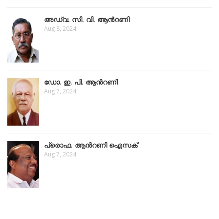
അഡ്വ. സി. വി. ആൻറണി
Aug 8, 2024
ഡോ. ഇ. പി. ആൻറണി
Aug 7, 2024
പ്രൊഫ. ആൻറണി ഐസക്
Aug 7, 2024