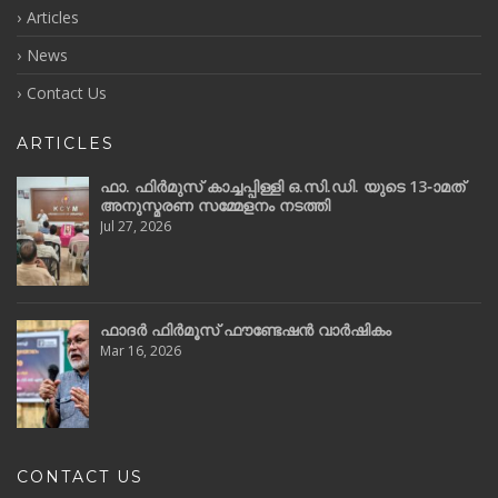
Articles
News
Contact Us
ARTICLES
ഫാ. ഫിർമുസ് കാച്ചപ്പിള്ളി ഒ.സി.ഡി. യുടെ 13-ാമത്
അനുസ്മരണ സമ്മേളനം നടത്തി
Jul 27, 2026
ഫാദർ ഫിർമൂസ് ഫൗണ്ടേഷൻ വാർഷികം
Mar 16, 2026
CONTACT US