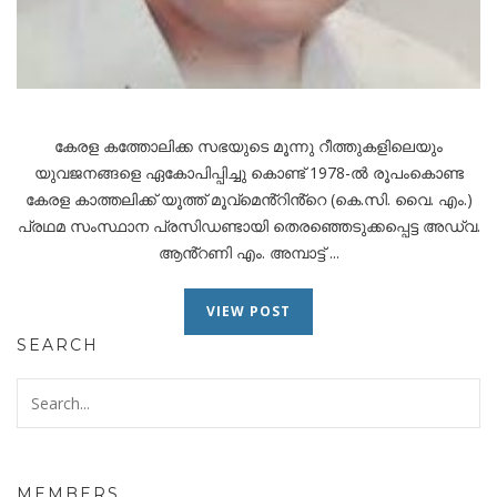
കേരള കത്തോലിക്ക സഭയുടെ മൂന്നു റീത്തുകളിലെയും
യുവജനങ്ങളെ ഏകോപിപ്പിച്ചു കൊണ്ട് 1978-ൽ രൂപംകൊണ്ട
കേരള കാത്തലിക്ക് യൂത്ത് മൂവ്മെൻ്റിൻ്റെ (കെ.സി. വൈ. എം.)
പ്രഥമ സംസ്ഥാന പ്രസിഡണ്ടായി തെരഞ്ഞെടുക്കപ്പെട്ട അഡ്വ.
ആൻ്റണി എം. അമ്പാട്ട് ...
VIEW POST
SEARCH
MEMBERS