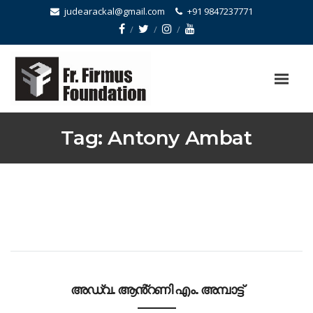
judearackal@gmail.com
+91 9847237771
Tag:
Antony Ambat
അഡ്വ. ആൻ്റണി എം. അമ്പാട്ട്