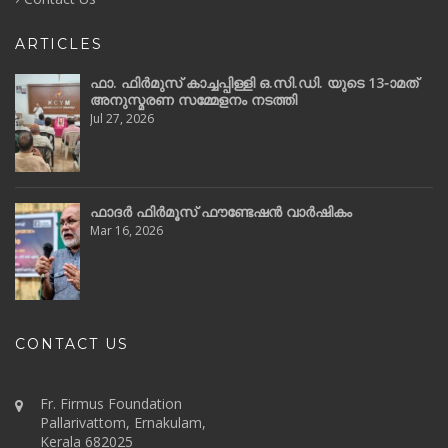
ARTICLES
ഫാ. ഫിർമുസ് കാച്ചപ്പിള്ളി ഒ.സി.ഡി. യുടെ 13-ാമത്
അനുസ്മരണ സമ്മേളനം നടത്തി
Jul 27, 2026
ഫാദർ ഫിർമൂസ് ഫൗണ്ടേഷൻ വാർഷികം
Mar 16, 2026
CONTACT US
Fr. Firmus Foundation
Pallarivattom, Ernakulam,
Kerala 682025