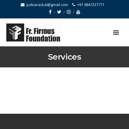
judearackal@gmail.com
+91 9847237771
Services