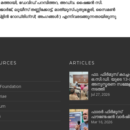
മത്തായി, ഡേവിഡ് പറമ്പിത്തറ, അഡ്വ. ഷൈജൻ സി.
ർജ്, ലൂയീസ് തണ്ണിക്കോട്ട്, മാത്യൂസ്പുതുശ്ശേരി, സൈമൺ
ളിൻ റോഡ്രിഗ്സ്( അംഗങ്ങൾ ) എന്നിവരടങ്ങുന്നതായിരുന്നു
URCES
ARTICLES
ഫാ. ഫിർമുസ് കാച്ചപ്പ
ഒ.സി.ഡി. യുടെ 13-
അനുസ്മരണ സമ്മേ
Foundation
നടത്തി
Jul 27, 2026
iae
ium
ഫാദർ ഫിർമൂസ്
s
ഫൗണ്ടേഷൻ വാർഷ
Mar 16, 2026