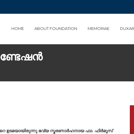
HOME
ABOUT FOUNDATION
MEMORIAE
DUXAR
ൗണ്ടേഷൻ
റെ ഉടമയായിരുന്നു ഭവ്യ സ്മരണാർഹനായ ഫാ. ഫിർമൂസ്