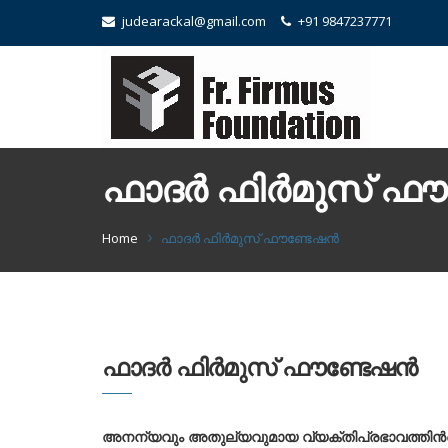
judearackal@gmail.com
+91 9847237771
ഫാദർ ഫിർമുസ് ഫ
Home
ഫാദർ ഫിർമുസ് ഫൗണ്ടേഷൻ
ഫാദർ ഫിർമുസ് ഫൗണ്ടേഷൻ
അനന്യവും അതുല്യവുമായ വ്യക്തിപ്രഭാവത്തിന്‍