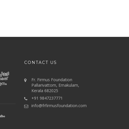
CONTACT US
ിള്ളി
ാമത്
Fr. Firmus Foundation
ളനം
Pallarivattom, Ernakulam,
Kerala 682025
+91 9847237771
info@frfirmusfoundation.com
ികം