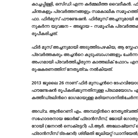
കാച്ചപ്പിള്ളി, ഒസിഡി എന്ന കർമ്മലീത്ത വൈദീകൻ.
ചിന്തകളും പ്രവർത്തനങ്ങളും സമകാലീക സമൂഹത്തിൽ
ഫാ. ഫിർമൂസ് ഫൗണ്ടേഷൻ. ഫിർമൂസ് അച്ചനുമായി അ
നുകർന്ന യുവജന – അല്മായ – സമൂഹിക പ്രവർത്തക
രൂപീകരിച്ചത്.
ഫിർ മൂസ് അച്ചനുമായി അടുത്തിടപഴകിയ, ആ സ്ന
പ്രവർത്തകരും അച്ചന്‍റെ കുടുംബാംഗങ്ങളും ചേർന്
അംഗമായി പ്രവർത്തിച്ചിരുന്ന കാത്തലിക് ഫോറം 
രുഷകരണത്തിന് നേതൃത്വം നൽകിയത്.
2013 ജൂലൈ 26 നാണ് ഫിർ മുസച്ചന്‍റെ ദേഹവിയോഗം
ഫൗണ്ടേഷൻ രൂപികരിക്കുന്നതിനുള്ള പ്രഥമയോഗ
കത്തീഡ്രലിന്‍റെ ഭാഗമായുള്ള മരിയസദനിൽചേർന്ന
അഡ്വ. ആന്‍റെണി എം. അമ്പാട്ടിന്‍റെ നേതൃത്വത്തിൽ പ്
സഹോദരനായ ജോർജ് ഫ്രാൻസീസ്, ജോയി ഗോതുരുത
റോയി (ജനറൽ സെക്രട്ടറി) പി.ആർ. അലോഷ്യസ് ഐ
ഫ്രാൻസീസ് ട്രഷറർ) ശ്രീമതി ജൂലിയറ്റ് ഡാനിയേ