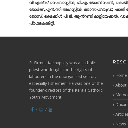
വി.എക്സ് സെബാസ്റ്റിൻ, പി.എ. ജോൺസൺ, കെ.ജി 
ജോർജ് ,എൻ.സി അഗസ്റ്റിൻ, ജോസഫ് ജൂഡ്, ഷാജി ജോ
ജോസ്, മൈക്കിൾ പി.ടി, ആൻ്റണി മാളിയേക്കൽ, ഡക്
പ്രഥമകമ്മിറ്റി.
RESO
Fr Firmus Kachappilly was a catholic
priest who fought for the rights of
Home
labourers in the unorganised sector,
especially fishermen. He was one of the
About 
founder-directors of the Kerala Catholic
Memor
Youth Movement.
Duxar
Article
News