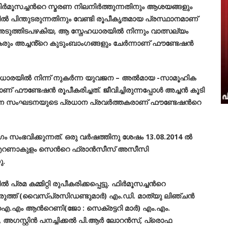
 ഫിർമൂസച്ചന്‍റെ സ്മരണ നിലനിർത്തുന്നതിനും ആശയങ്ങളും
 പിന്തുടരുന്നതിനും വേണ്ടി രൂപീകൃതമായ പ്രസ്ഥാനമാണ്
ടുത്തിടപഴകിയ, ആ സ്നേഹധാരയിൽ നിന്നും വാത്സല്യം
രും അച്ചൻ്റെ കുടുംബാംഗങ്ങളും ചേർന്നാണ് ഫൗണ്ടേഷൻ
േഹധാരയിൽ നിന്ന് നുകർന്ന യുവജന – അൽമായ -സാമൂഹിക
നാണ് ഫൗണ്ടേഷൻ രൂപീകരിച്ചത്.
ജീവിച്ചിരുന്നപ്പോൾ അച്ചൻ കൂടി
എന്ന സംഘടനയുടെ പ്രധാന പ്രവർത്തകരാണ് ഫൗണ്ടേഷന്‍റെ
 സംഭവിക്കുന്നത്. ഒരു വർഷത്തിനു ശേഷം 13.08.2014 ൽ
ം എറണാകുളം സെന്‍റെ ഫ്രാൻസീസ് അസീസി
ു.
രമ കമ്മിറ്റി രുപീകരിക്കപ്പെട്ടു. ഫിർമൂസച്ചന്‍റെ
്ത് (വൈസ്പ്രസിഡണ്ടുമാർ) എം.ഡി. മാത്യു ലിഞ്ചൻ
.എം ആന്‍റെണി(ജോ : സെക്രട്ടറി മാർ) എം.എം.
ൽ, അഗസ്റ്റിൻ പനച്ചിക്കൽ പി.ആർ ലോറൻസ്, പ്രൊഫ